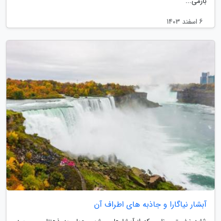
بازمی...
6 اسفند 1403
آبشار نیاگارا و جاذبه های اطراف آن