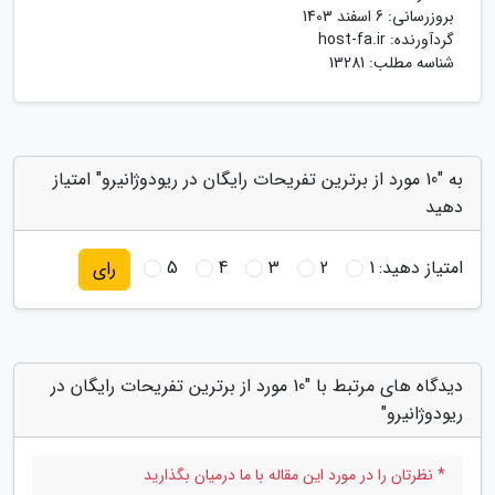
بروزرسانی:
6 اسفند 1403
گردآورنده:
host-fa.ir
شناسه مطلب: 13281
به "10 مورد از برترین تفریحات رایگان در ریودوژانیرو" امتیاز
دهید
امتیاز دهید:
1
2
3
4
5
رای
دیدگاه های مرتبط با "10 مورد از برترین تفریحات رایگان در
ریودوژانیرو"
* نظرتان را در مورد این مقاله با ما درمیان بگذارید