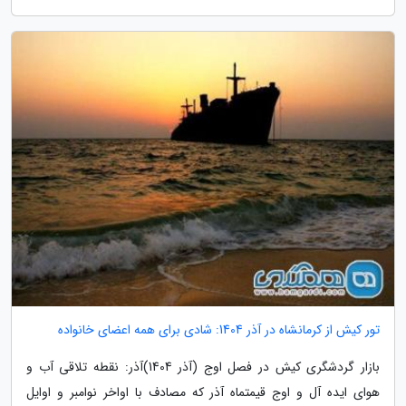
تور کیش از کرمانشاه در آذر 1404: شادی برای همه اعضای خانواده
بازار گردشگری کیش در فصل اوج (آذر 1404)آذر: نقطه تلاقی آب و
هوای ایده آل و اوج قیمتماه آذر که مصادف با اواخر نوامبر و اوایل