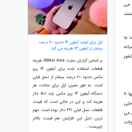
 می
تگاه تلفن هوشمند
ر هند به
اپل برای تولید آیفون 14 حدود 20 درصد
انه
بیشتر از آیفون 13 هزینه می کند
شور
بر اساس گزارش سایت Nikkei Asia، هزینه
قطعات استفاده شده برای آیفون 14 پرو
مکس حدود 20 درصد بیشتر از نسل قبلی
است. به طور معین، اپل برای ساخت هر
دستگاه آیفون 14 پرو مکس باید 501 دلار
اگرچه سامسونگ یک شرکت کره ای است اما بخش اندکی از تلفن های هوشمند خود را در این کشور تولید می کند. تنها 8
هزینه کند و این در حالی است که قیمت
خلی
قطعات نسل قبلی 461 دلار بوده است. مهم
 می
ترین دلیل این افزایش هم قیمت بالاتر
لات
چیپست...