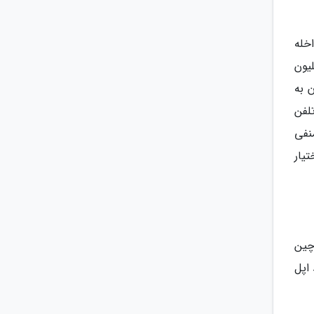
خله
رکای تجاری جدی سامسونگ به جای مانده و سالانه بیشتر از 7 میلیون
 به
لفن
ای منفی
یار
چین
اپل