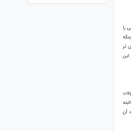
 را
نکه
 تر
گر و کارمند در این
لات
بته
ر تلفن هوشمند را تولید می کند که بیشتر از 95 درصد آن