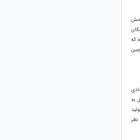
بخش
کان
 که
چین
ادی
 به
ا باشد. این شرکت از اواخر سال 2019 خط تولید
 نظر