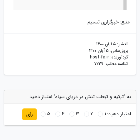
منبع: خبرگزاری تسنیم
انتشار:
5 آبان 1400
بروزرسانی:
5 آبان 1400
گردآورنده:
host-fa.ir
شناسه مطلب: 7229
به "ترکیه و تبعات تنش در دریای سیاه" امتیاز دهید
امتیاز دهید:
1
2
3
4
5
رای