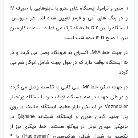
1- مترو و تراموا: ایستگاه های مترو با تابلوهایی با حروف M
و در رنگ های آبی و قرمز تعیین شده اند. هر سرویس،
ایستگاه را بین 2 تا 10 دقیقه ترک می نماید. ساعات کار مترو
بین 6 صبح تا 12 نیمه شب است.
در جهت خط M1A، اکسرای به فرودگاه وصل می گردد و در
15 ایستگاه توقف دارد که در طول جهت شامل اتوگار هم می
گردد.
در جهت دیگر، خط M2، ینی کاپی به تکسیم وصل می گردد
و در طی جهت در سه ایستگاه توقف دارد. ایستگاه وزنجیلر
Vezneciler در نزدیکی بازار عظیم، ایستگاه هالیک بر روی
پل جدید گلدن هورن و ایستگاه شیشانه Şişhane در
نزدیکی میدان تونل در بیوگلو هستند. خط دیگری نیز از
تکسیم به شمال شرقی هاکیوسمان (Hacıosman) با 9