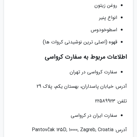
روغن زیتون
انواع پنیر
اسطوخودوس
قهوه (اصلی ترین نوشیدنی کروات ها)
اطلاعات مربوط به سفارت کرواسی
سفارت کرواسی در تهران
آدرس: خیابان پاسداران، بهستان یکم، پلاک 29
تلفن: 22589923
سفارت ایران در کرواسی
آدرس: Pantovčak 125D, 10000, Zagreb, Croatia