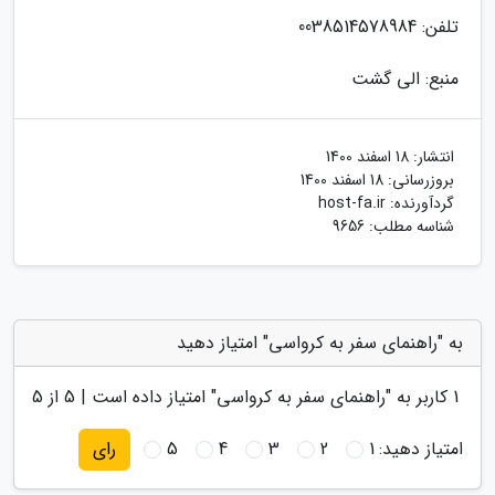
تلفن: 0038514578984
منبع: الی گشت
انتشار:
18 اسفند 1400
بروزرسانی:
18 اسفند 1400
گردآورنده:
host-fa.ir
شناسه مطلب: 9656
به "راهنمای سفر به کرواسی" امتیاز دهید
1
کاربر به "
راهنمای سفر به کرواسی
" امتیاز داده است |
5
از 5
امتیاز دهید:
1
2
3
4
5
رای