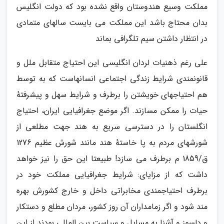
مملکت وسیع هندوستان واقع نشده بود که دولت انگلیس
بدان محتاج باشد این مملکت می بایست سالهای متمادی
در انتظار داشتن سیم تلگرافی بماند
علی رغم ذهنیات لردان انگلیسی این احتیاج متقابل ملل و
قانونمندی شرایط زندگی اجتماعی انسانهاست که به توسط
هم احتیاجهای خویشتن را برطرف و شرایط سهل و پیشرفتهٔ
حیات را ممکن مسازند. اگر موضع جغرافیایی ایران، احتیاج
انگلستان را در دسترسی سریع به هند جهت مطلعی از
شورشهای مردم به پا خاستهٔ هند مانند شورش عظیم 1276
ق/1859 م برطرف می سازد! طبیعتا این حق را نیز خواهد
داشت که از مزایای: شرایط جغرافیایی مملکت خود در
برطرف احتیاجمندی مخابراتی داخل و خارج کشورش بهره
مند شود و اگر زمامداران آن روز کشور، مردان مطلع و دستکار
و دلسوز و آشنا به مسایل و سیاست بین المللی بودند از این