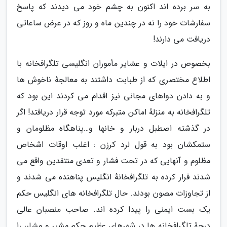
به سر برده اند اکنون به چشم خود می دیدند که پاسخ
سفارشات خود را نه در چندین ماه و روز که در عرض ساعاتی
دریافت می دارند!
بخصوص در ایلات و عشایر مأموران انگلیسی تلگرافخانه با
اطلاع مختصری که از طبابت داشتند به معالجهٔ ناخوش ها
و به دادن دواهای مجانی نیز اقدام می کردند این بود که
تلگرافخانه به منزلهٔ اماکن متبرکه مورد توجه قرار دریافتد! اگر
در گذشته اصطبل دربار و خانها و…پناهگاه مظلومان و
ستمکشان بود به قول لرد کرزن : اغلب اوقات اشخاص
مظلوم و آنهایی که در تحت فشار و تعدی منتقدین واقع می
شدند فرار کرده به تلگرافخانهٔ انگلیس پناهنده می شدند و
از تجاوزات مصون بودند. حال تلگرافخانه های انگلیس حکم
یک بست ایمنی را پیدا کرده اند. صاحب منصبان عالی
درجهٔ تلگرافخانه ها در شهرهای عظیم حکم مشیر و مشار، را