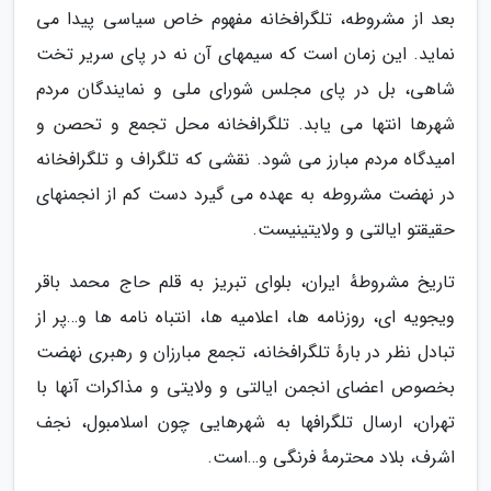
بعد از مشروطه، تلگرافخانه مفهوم خاص سیاسی پیدا می
نماید. این زمان است که سیمهای آن نه در پای سریر تخت
شاهی، بل در پای مجلس شورای ملی و نمایندگان مردم
شهرها انتها می یابد. تلگرافخانه محل تجمع و تحصن و
امیدگاه مردم مبارز می شود. نقشی که تلگراف و تلگرافخانه
در نهضت مشروطه به عهده می گیرد دست کم از انجمنهای
حقیقتو ایالتی و ولایتینیست.
تاریخ مشروطهٔ ایران، بلوای تبریز به قلم حاج محمد باقر
ویجویه ای، روزنامه ها، اعلامیه ها، انتباه نامه ها و…پر از
تبادل نظر در بارهٔ تلگرافخانه، تجمع مبارزان و رهبری نهضت
بخصوص اعضای انجمن ایالتی و ولایتی و مذاکرات آنها با
تهران، ارسال تلگرافها به شهرهایی چون اسلامبول، نجف
اشرف، بلاد محترمهٔ فرنگی و…است.