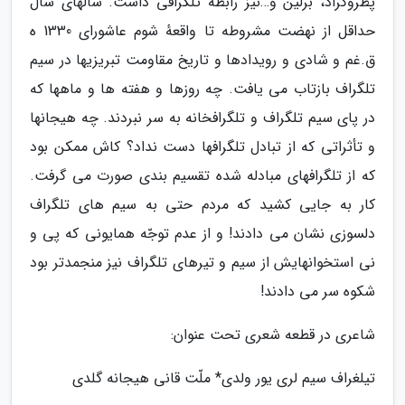
پطروگراد، برلین و…نیز رابطهٔ تلگرافی داشت. سالهای سال
حداقل از نهضت مشروطه تا واقعهٔ شوم عاشورای 1330 ه
ق.غم و شادی و رویدادها و تاریخ مقاومت تبریزیها در سیم
تلگراف بازتاب می یافت. چه روزها و هفته ها و ماهها که
در پای سیم تلگراف و تلگرافخانه به سر نبردند. چه هیجانها
و تأثراتی که از تبادل تلگرافها دست نداد؟ کاش ممکن بود
که از تلگرافهای مبادله شده تقسیم بندی صورت می گرفت.
کار به جایی کشید که مردم حتی به سیم های تلگراف
دلسوزی نشان می دادند! و از عدم توجّه همایونی که پی و
نی استخوانهایش از سیم و تیرهای تلگراف نیز منجمدتر بود
شکوه سر می دادند!
شاعری در قطعه شعری تحت عنوان:
تیلغراف سیم لری یور ولدی* ملّت قانی هیجانه گلدی