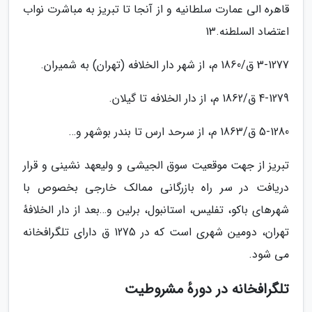
قاهره الی عمارت سلطانیه و از آنجا تا تبریز به مباشرت نواب
اعتضاد السلطنه.13
3-1277 ق/1860 م، از شهر دار الخلافه (تهران) به شمیران.
4-1279 ق/1862 م، از دار الخلافه تا گیلان.
5-1280 ق/1863 م، از سرحد ارس تا بندر بوشهر و…
تبریز از جهت موقعیت سوق الجیشی و ولیعهد نشینی و قرار
دریافت در سر راه بازرگانی ممالک خارجی بخصوص با
شهرهای باکو، تفلیس، استانبول، برلین و…بعد از دار الخلافهٔ
تهران، دومین شهری است که در 1275 ق دارای تلگرافخانه
می شود.
تلگرافخانه در دورهٔ مشروطیت