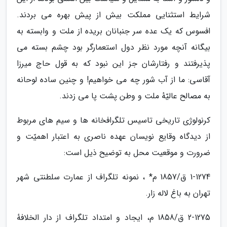
شرایط استثنایی مملکت بیش از پیش بهره می بردند.
افسوس که یک عده سر جنبانان بریده از ملت و وابسته به
بیگانه آنچه مورد نظر دول استعمارگر بود چشم بسته می
پذیرفتند و رفتارشان جز این نبود که به قول حاج میرزا
آقاسی: ما از آب شور چه می خواهیم! و چنین ساده لوحانه
به مصالح عالیّهٔ ملت و وطن پشت پا می زدند.
کرنولوژی تاریخی تاسیس تلگرافخانه ها و سیم های مربوط
از دیدگاه وقایع نویسان عهده ناصری به اعتبار اهمیّت و
ضرورت و موقعیت محل به توضیح ذیل است:
1-1274 ق/1857 م* ، نمونه تلگراف از عمارت سلطنتی شهر
تهران به باغ لاله زار.
2-1275 ق/1858 م، ایجاد و امتداد تلگراف از دار الخلافهٔ