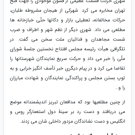
شهری حرکت قسمت عظیمی از قشون موحودی را جهت فتح
تهران مخابره می کرد. شهرکی از هیجان مشروطه طلبان،
حرکات مخالفانه، تعطیلی بازار و دکانها حتّی خبازخانه ها
مطلعی می داد. شهری دیگر از نظم شهر و اطراف و ضرب
شست مجاهدان و فدائیان ملت سخن می گفت. در
تلگرافی هیأت رئیسه مجلس افتتاح نخستین جلسهٔ شورای
ملّی را خبر می داد و حرکت سریع نمایندگان شهرستانها را
تقاضا می کرد و در پیام دیگری خبر تأسف انگیز خرابی و به
توپ بستن مجلس و پراکندگی نمایندگان و شهادت مبارزان
را و…
از چنین مطلعیها بود که مدافعان تبریز اندیشمندانه موضع
می دریافتد و دست رد بر سینهٔ دول استعمارگر روس و
انگلیس و دست نشاندگان مزدور داخلی شان می زدند.