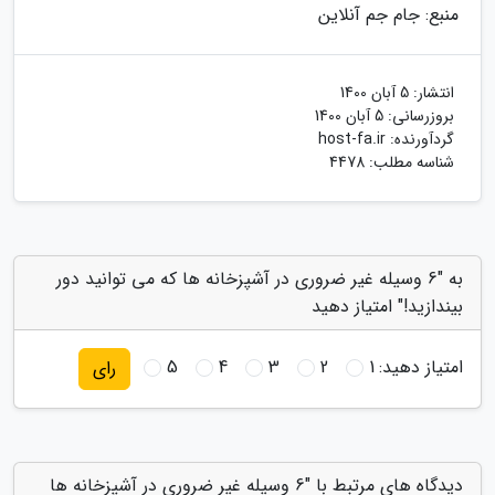
منبع: جام جم آنلاین
انتشار:
5 آبان 1400
بروزرسانی:
5 آبان 1400
گردآورنده:
host-fa.ir
شناسه مطلب: 4478
به "6 وسیله غیر ضروری در آشپزخانه ها که می توانید دور
بیندازید!" امتیاز دهید
امتیاز دهید:
1
2
3
4
5
رای
دیدگاه های مرتبط با "6 وسیله غیر ضروری در آشپزخانه ها