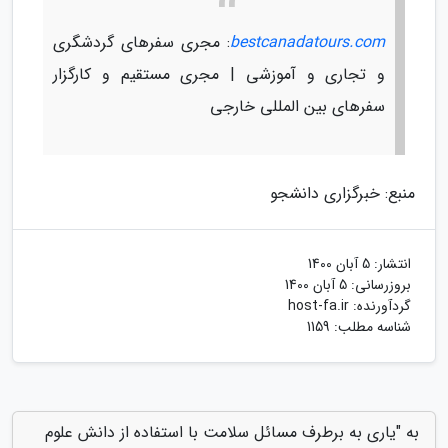
bestcanadatours.com
: مجری سفرهای گردشگری
و تجاری و آموزشی | مجری مستقیم و کارگزار
سفرهای بین المللی خارجی
منبع: خبرگزاری دانشجو
انتشار:
5 آبان 1400
بروزرسانی:
5 آبان 1400
گردآورنده:
host-fa.ir
شناسه مطلب: 1159
به "یاری به برطرف مسائل سلامت با استفاده از دانش علوم