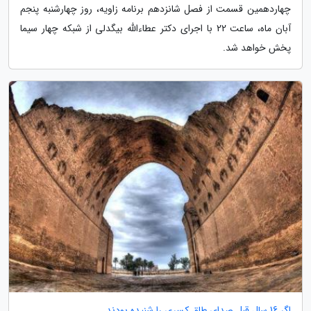
چهاردهمین قسمت از فصل شانزدهم برنامه زاویه، روز چهارشنبه پنجم
آبان ماه، ساعت 22 با اجرای دکتر عطاءالله بیگدلی از شبکه چهار سیما
پخش خواهد شد.
اگر 16 سال قبل صدای طاق کسری را شنیده بودند...