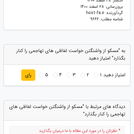
انتشار:
28 اسفند 1400
بروزرسانی:
28 اسفند 1400
گردآورنده:
host-fa.ir
شناسه مطلب: 9666
به "مسکو از واشنگتن خواست لفاظی های تهاجمی را کنار
بگذارد" امتیاز دهید
امتیاز دهید:
1
2
3
4
5
رای
دیدگاه های مرتبط با "مسکو از واشنگتن خواست لفاظی های
تهاجمی را کنار بگذارد"
* نظرتان را در مورد این مقاله با ما درمیان بگذارید