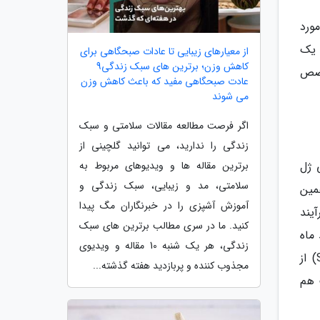
ورد
ا یک
از معیارهای زیبایی تا عادات صبحگاهی برای
کاهش وزن؛ برترین های سبک زندگی9
ا پزشک متخصص
عادت صبحگاهی مفید که باعث کاهش وزن
می شوند
اگر فرصت مطالعه مقالات سلامتی و سبک
زندگی را ندارید، می توانید گلچینی از
برترین مقاله ها و ویدیوهای مربوط به
 ژل
سلامتی، مد و زیبایی، سبک زندگی و
مین
آموزش آشپزی را در خبرنگاران مگ پیدا
آیند
کنید. ما در سری مطالب برترین های سبک
ماه
زندگی، هر یک شنبه 10 مقاله و ویدیوی
باید به سراغ تزریق دوباره آن بروید. پرنماینده های تنوسیال (Teosyal)، ژوویدرم (Juvederm) و استایلج (Stylage) از
مجذوب کننده و پربازدید هفته گذشته...
 هم