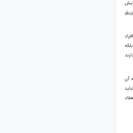
ایش
ریق
فراد
لکه
رند
ه آن
اید
قاد