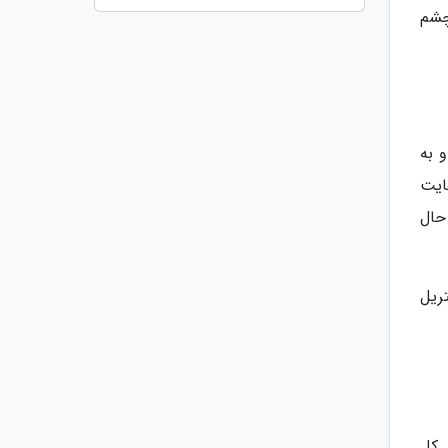
چشم
 به
ایت
 حال
ریل
 کل