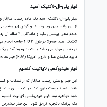
فیلر پلی-ال-لاکتیک اسید
فیلر پلی-ال-لاکتیک اسید یک ماده زیست سازگار 
از بین رفتن چین وچروک ها و گودی زیر چشم می 
حجم دهی بیشتری د
لاکتیک اسید معمولا د
در بعضی موارد می تواند باعث به وجود آمدن یک س
تایید سازمان غذا و داروی آمریکا (FDA) فیلر Sculptra Aesthetic است.
فیلر هیدروکسی لاپاتیت کلسیم
این فیلر پوستی زیست سازگار که از فسفات و کل
بافت همبند پوست یاری کند. در نتیجه این موض
خود خواهید بود. فیلر هیدروکسی لاپاتیت کلسیم ن
یک پزشک باتجربه تزریق شود. این فیلر بیشترین م