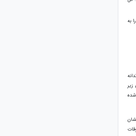
 به
انه
زیر
شده
شان
قات