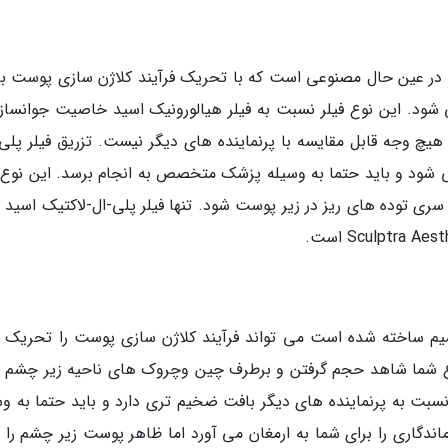
و در عین حال مصنوعی است که با تحریک فرآیند کلاژن سازی پوست ب
شود. این نوع فیلر نسبت به فیلر هیالورونیک اسید خاصیت جوانساز
ارد و ماندگاری 2 ساله آن به هیچ وجه قابل مقایسه با پرنماینده های دیگر نیست. تزریق فیلر پل
ر طول 3 تا 4 جلسه انجام می شود و باید حتما به وسیله پزشک متخصص به انجام برسد. این نوع
ری توده های ریز در زیر پوست شود. تنها فیلر پلی-ال-لاکتیک اسید م
سیم ساخته شده است می تواند فرآیند کلاژن سازی پوست را تحریک و
وع شما شاهد حجم گرفتن و برطرف چین وچروک های ناحیه زیر چشم 
سبت به پرنماینده های دیگر بافت ضخیم تری دارد و باید حتما به وس
اندگاری را برای شما به ارمغان می آورد اما ظاهر پوست زیر چشم را 