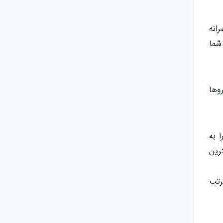
انه
شما
وها
 به
رین
رتب