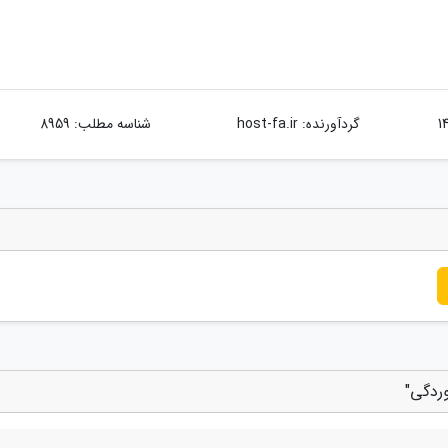
گردآورنده:
host-fa.ir
شناسه مطلب: 8959
ردگی"