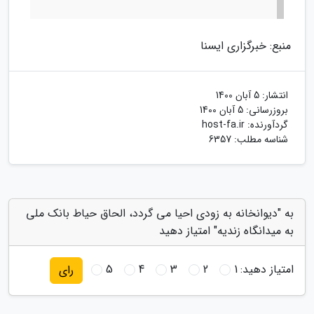
منبع: خبرگزاری ایسنا
انتشار:
5 آبان 1400
بروزرسانی:
5 آبان 1400
گردآورنده:
host-fa.ir
شناسه مطلب: 6357
به "دیوانخانه به زودی احیا می گردد، الحاق حیاط بانک ملی
به میدانگاه زندیه" امتیاز دهید
امتیاز دهید:
1
2
3
4
5
رای