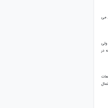
 می
ولی
 در
عات
مال