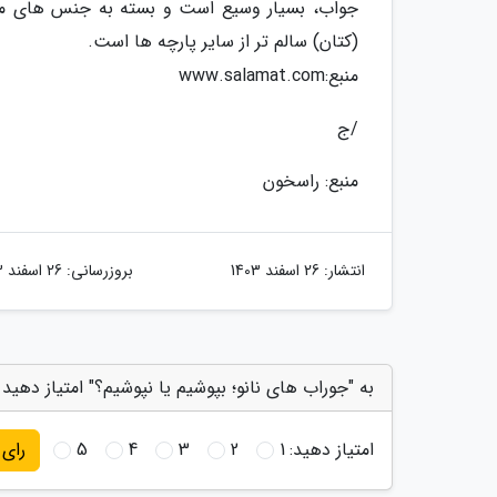
جواب، بسیار وسیع است و بسته به جنس های مخت
(کتان) سالم تر از سایر پارچه ها است.
منبع:www.salamat.com
/ج
منبع: راسخون
انتشار:
26 اسفند 1403
بروزرسانی:
26 اسفند 1403
به "جوراب های نانو؛ بپوشیم یا نپوشیم؟" امتیاز دهید
امتیاز دهید:
1
2
3
4
5
رای