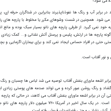
ده می شود؟
ر برابر آب و رنگ ها نفوذناپذیرند بنابراین در شناگران حرفه ای، پا
ر می شود. همچنین در شست وشوهای مکرر یا مخلوط با پارچه های رن
 خود نمی گیرد. از طرفی پارچه های نانو بسیار سبک بوده و مانع انت
ونه پارچه ها در ارتش، پلیس و پرسنل آتش نشانی و... کمک زیادی ک
تی حتی در افراد حساس ایجاد نمی کند و برای بیماران اگزمایی و بچه
 و نور آفتاب است.
رابر اشعه ماورای بنفش آفتاب توصیه می شد لباس ها چسبان و رنگ ت
 گشاد و رنگ روشن عبور کرده و می تواند صدمه های پوستی زیادی ای
 آن در برابر اشعه ماورای بنفش آفتاب می کاهد، در حالی که پارچه 
نانو با عدم نفوذپذیری آب این مشکل را حل کرده است. در یک سال اخیر در آمریکا 720 میلیون دلار پارچه
نل آتش نشانی و حتی فضانوردان فروش رفته است.