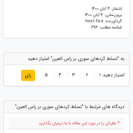
انتشار:
4 آبان 1400
بروزرسانی:
4 آبان 1400
گردآورنده:
host-fa.ir
شناسه مطلب: 693
به "تسلط کردهای سوری بر راس العین" امتیاز دهید
امتیاز دهید:
1
2
3
4
5
رای
دیدگاه های مرتبط با "تسلط کردهای سوری بر راس العین"
* نظرتان را در مورد این مقاله با ما درمیان بگذارید