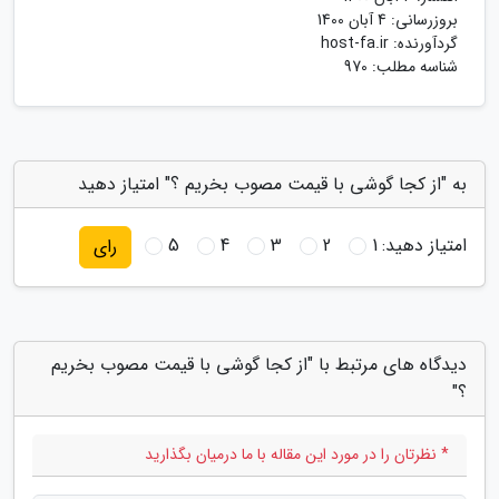
بروزرسانی:
4 آبان 1400
گردآورنده:
host-fa.ir
شناسه مطلب: 970
به "از کجا گوشی با قیمت مصوب بخریم ؟" امتیاز دهید
امتیاز دهید:
1
2
3
4
5
رای
دیدگاه های مرتبط با "از کجا گوشی با قیمت مصوب بخریم
؟"
* نظرتان را در مورد این مقاله با ما درمیان بگذارید