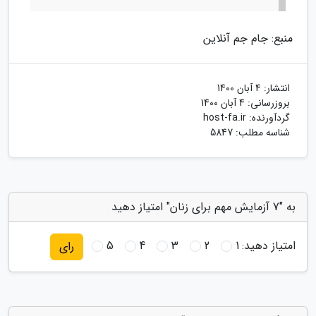
منبع: جام جم آنلاین
انتشار:
4 آبان 1400
بروزرسانی:
4 آبان 1400
گردآورنده:
host-fa.ir
شناسه مطلب: 5847
به "7 آزمایش مهم برای زنان" امتیاز دهید
امتیاز دهید:
1
2
3
4
5
رای