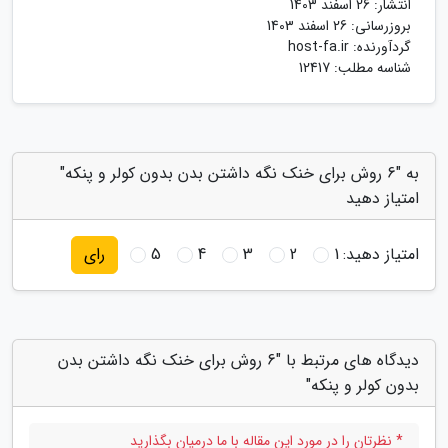
انتشار:
26 اسفند 1403
بروزرسانی:
26 اسفند 1403
گردآورنده:
host-fa.ir
شناسه مطلب: 12417
به "6 روش برای خنک نگه داشتن بدن بدون کولر و پنکه"
امتیاز دهید
امتیاز دهید:
1
2
3
4
5
رای
دیدگاه های مرتبط با "6 روش برای خنک نگه داشتن بدن
بدون کولر و پنکه"
* نظرتان را در مورد این مقاله با ما درمیان بگذارید