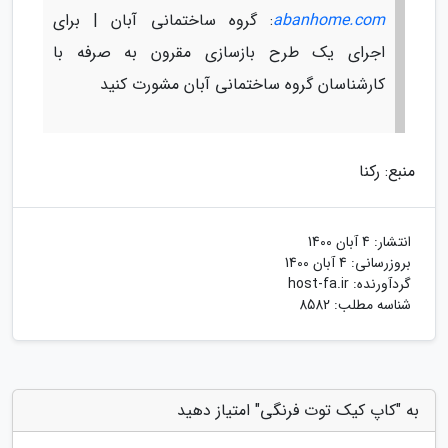
abanhome.com
: گروه ساختمانی آبان | برای
اجرای یک طرح بازسازی مقرون به صرفه با
کارشناسان گروه ساختمانی آبان مشورت کنید
منبع: رکنا
انتشار:
4 آبان 1400
بروزرسانی:
4 آبان 1400
گردآورنده:
host-fa.ir
شناسه مطلب: 8582
به "کاپ کیک توت فرنگی" امتیاز دهید