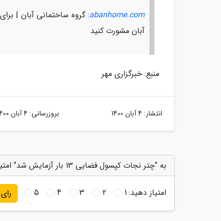
abanhome.com
: گروه ساختمانی آبان | برا
آبان مشورت کنید
منبع: خبرگزاری مهر
انتشار:
4 آبان 1400
بروزرسانی:
4 آبان 1400
به "چتر نجات کپسول فضایی 13 بار آزمایش شد" امتیاز دهید
امتیاز دهید:
1
2
3
4
5
رای