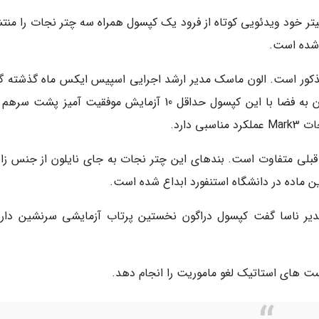
 خود ویدئویی کوتاه از فرود یک کپسول همراه سه چتر نجات را منتش
کور است. الون ماسک مدیر ارشد اجرایی اسپیس ایکس ماه گذشته گ
ما به طور حتم می خواهیم قبل از ارسال فضانوردان به فضا با این کپسول حداقل 10 آزمایش موفقیت آمیز پش
دارد.
نه قبلی متفاوت است. بندهای این چتر نجات به جای نایلون از جنس زای
 ماده در دانشگاه استنفورد ابداع شده است.
دیر ناسا گفت کپسول دراگون نخستین پرتاب آزمایشی سرنشین دار 
ست های استاتیک لغو ماموریت را انجام دهد.