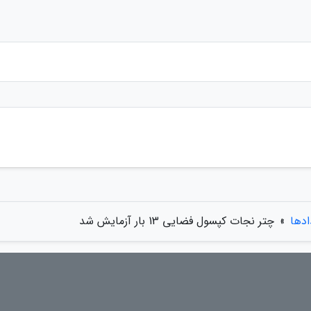
ادها
»
چتر نجات کپسول فضایی 13 بار آزمایش شد