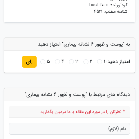
گردآورنده:
host-fa.ir
شناسه مطلب: 4521
به "پوست و ظهور 6 نشانه بیماری" امتیاز دهید
امتیاز دهید:
1
2
3
4
5
رای
دیدگاه های مرتبط با "پوست و ظهور 6 نشانه بیماری"
* نظرتان را در مورد این مقاله با ما درمیان بگذارید