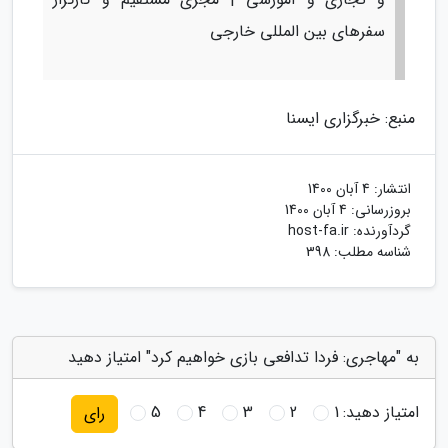
سفرهای بین المللی خارجی
منبع: خبرگزاری ایسنا
انتشار:
4 آبان 1400
بروزرسانی:
4 آبان 1400
گردآورنده:
host-fa.ir
شناسه مطلب: 398
به "مهاجری: فردا تدافعی بازی خواهیم کرد" امتیاز دهید
امتیاز دهید:
1
2
3
4
5
رای