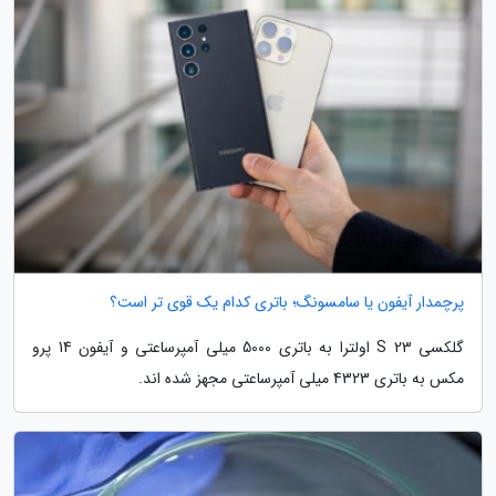
پرچمدار آیفون یا سامسونگ؛ باتری کدام یک قوی تر است؟
گلکسی S 23 اولترا به باتری 5000 میلی آمپرساعتی و آیفون 14 پرو
مکس به باتری 4323 میلی آمپرساعتی مجهز شده اند.