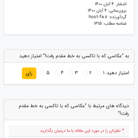
انتشار:
4 آبان 1400
بروزرسانی:
4 آبان 1400
گردآورنده:
host-fa.ir
شناسه مطلب: 1315
به "عکاسی که با تاکسی به خط مقدم رفت!" امتیاز دهید
امتیاز دهید:
1
2
3
4
5
رای
دیدگاه های مرتبط با "عکاسی که با تاکسی به خط مقدم
رفت!"
* نظرتان را در مورد این مقاله با ما درمیان بگذارید