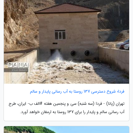
فردا؛ شروع دسترسی 137 روستا به آب رسانی پایدار و سالم
تهران (پانا) - فردا (سه شنبه) سی و پنجمین هفته #الف ب- ایران، طرح
آب رسانی سالم و پایدار را برای 137 روستا به ارمغان خواهد آورد.