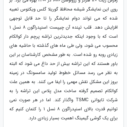
رفرش ریت 120 هرتز و رزولوشن 1080 در 2400 بهره می برد. بر
روی این نمایشگر شیشه محافظ گوریلا گلس ویکتوس تعبیه
شده که می تواند دوام نمایشگر را تا حد قابل توجهی
افزایش دهد. قلب تپنده آن چیپست اسنپدراگون 8 نسل 1
است که با وجود اینکه جدیدترین تراشه پرچم دار کوالکام
محسوب می شود، ولی طی ماه های گذشته با حاشیه های
زیادی روبه رو شده است. به طور مشخص کارشناسان بر این
باور هستند که این تراشه بیش از حد داغ می شود که البته
به نظر می رسد مسائل خطوط تولید سامسونگ در زمینه
بروز این مشکل نقش مهمی را ایفا می کنند. به همین علت
کوالکام تصمیم گرفته ساخت مدل پلاس این تراشه را به
شرکت تایوانی TSMC واگذار کند. اما در هر صورت نمی
توانیم قدرت بالای اسنپدراگون 8 نسل 1 را کتمان کنیم که
برای یک گوشی گیمینگ اهمیت بسیار زیادی دارد.