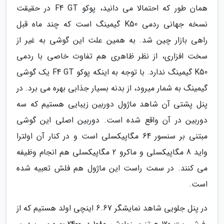
همان طور که احتمالا می دانید، پوکو F4 GT در حقیقت
نسخه جهانی ردمی K50 گیمینگ است که چند ماه قبل
راهی بازار چین شد. به همین علت این گوشی به غیر از
سخت افزاری، از نظر ظاهری هم تفاوت خاصی با ردمی
K50 گیمینگ ندارد. با توجه به اینکه پوکو F4 GT یک گوشی
گیمینگ به شمار میرود، از بدنه بسیار جذابی بهره می برد. در
پنل پشتی آن شاهد ماژول دوربین زیبایی هستیم که سه
دوربین در آن واقع شده است. دوربین اصلی این گوشی
مبتنی بر سنسور 64 مگاپیکسلی است و در کنار آن اولترا
واید 8 مگاپیکسلی و ماکرو 2 مگاپیکسلی هم انجام وظیفه
می کنند. در سمت راست این ماژول هم فلش تعبیه شده
است.
در پنل جلویی شاهد نمایشگر 6.67 اینچی اولد هستیم که از