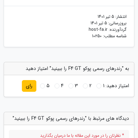
انتشار:
5 تیر 1401
بروزرسانی:
5 تیر 1401
گردآورنده:
host-fa.ir
شناسه مطلب: 10250
به "رندرهای رسمی پوکو F4 GT را ببینید" امتیاز دهید
امتیاز دهید:
1
2
3
4
5
رای
دیدگاه های مرتبط با "رندرهای رسمی پوکو F4 GT را ببینید"
* نظرتان را در مورد این مقاله با ما درمیان بگذارید