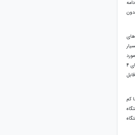
امه
دون
بازی های
یار
 LCD بوده که همین مورد
انتقاد افراد زیادی گرفت. بحث اینجاست که به علت کاهش قیمت نینتندو تصمیم به انجام چنین کاری گرفت. سوییچ دارای 4
ز کارت حافظه جانبی تا 2 ترابایت قابل
 کم
تگاه
گاه