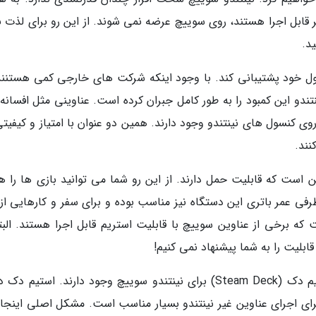
ی کنسول های دیگر قابل اجرا هستند، روی سوییچ عرضه نمی شوند. از این رو برای لذت 
ید.
کنسول خود پشتیبانی کند. با وجود اینکه شرکت های خارجی کمی هستنند
ندو این کمبود را به طور کامل جبران کرده است. عناوینی مثل افسانه 
Legend) یا ماریو (Super Mario) تنها روی کنسول های نینتندو وجود دارند. همین دو عنوان با امتیاز و کیف
نند.
ست که قابلیت حمل دارند. از این رو شما می توانید بازی ها را هم
طرفی عمر باتری این دستگاه نیز مناسب بوده و برای سفر و کارهایی از
که برخی از عناوین سوییچ با قابلیت استریم قابل اجرا هستند. البته
ابلیت را به شما پیشنهاد نمی کنیم!
در حال حاضر دستگاه های همراه زیادی مثل استیم دک (Steam Deck) برای نینتندو سوییچ وجود دارند. استیم 
رای اجرای عناوین غیر نینتندو بسیار مناسب است. مشکل اصلی اینج