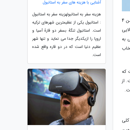
آشنایی با هزینه های سفر به استانبول
هزینه سفر به استانبولهزینه سفر به استانبول
کار خوبی که نینتندو کرده به طور کلی مدل های زیادی از دستگاه خود عرضه نکرده است. برای مثال کنسول پلی استیشن 4
: استانبول یکی از عظیمترین شهرهای ترکیه
ل بالایی
است. استانبول تنگهٔ بسفر دو قارهٔ آسیا و
اروپا را ازیکدیگر جدا می نماید و تنها شهر
 به
عظیم دنیا است که در دو قاره واقع شده
خاب
است.
 که
د است. از
ت.
کلی
مین