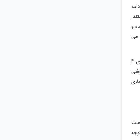
امه
ند.
ز برای هر 3 مدل عرضه شده و
ه می
تمامی دستگاه های سوییچ دارای پردازنده انحصاری سوییچ به نام ARM 4 Cortex-A57 cores هستند. از طرفی دارای 4
وشی
اری
. علت
وجه