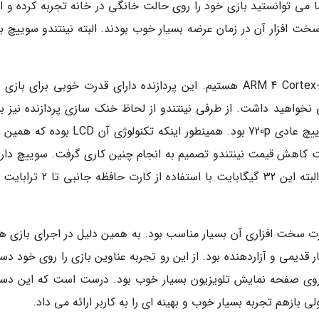
ا می توانستید بازی خود را روی حالت خانگی در خانه تجربه کرده و اد
سخت افزار آن در زمان عرضه بسیار خوب بودند. البته نینتندو سوییچ ب
از لحاظ پردازنده ما شاهد مدل اولیه ARM 4 Cortex-A57 cores هستیم. این پردازنده دارای قدرت خوبی برای 
واهید داشت. از طرفی نینتندو از لحاظ خنک سازی پردازنده نیز بس
خوب عمل کرده است. رزولوشن صفحه نمایش سوییچ عادی 720p بود. همینطور اینکه تکنولوژی آن
گیگابایت رم و 32 گیگابایت حافظه داخلی است. البته این 32 گیگابایت با استفاده ا
 سخت افزاری آن بسیار مناسب بود. به همین دلیل در اجرای بازی ها
قدیمی و آزاردهنده بود. از این رو تجربه عناوین بازی را روی خود دس
روی صفحه نمایش تلویزیون بسیار خوب بود. درست است که این دست
بازهم تجربه بسیار خوب و بهینه ای را به کاربر ارائه می داد.