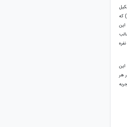
گاه از 3 جزء اصلی تشکیل
شده است. تبلت اصلی دستگاه که دارای سخت افزار اصلی مثل پردازنده و صفحه نمایش لمسی است. جایگاه (Dock) که
وند. این
الب
فره
این
 هر
ربه