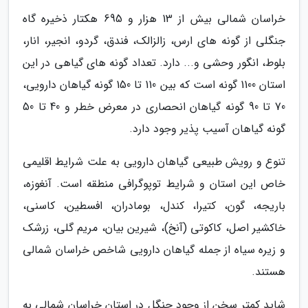
خراسان شمالی بیش از 13 هزار و 695 هکتار ذخیره گاه
جنگلی از گونه های ارس، زالزالک، فندق، گردو، انجیر، انار،
بلوط، انگور وحشی و... دارد. تعداد گونه های گیاهی در این
استان 1100 گونه است که بین 110 تا 150 گونه گیاهان دارویی،
70 تا 90 گونه گیاهان انحصاری در معرض خطر و 40 تا 50
گونه گیاهان آسیب پذیر وجود دارد.
تنوع و رویش طبیعی گیاهان دارویی به علت شرایط اقلیمی
خاص این استان و شرایط توپوگرافی منطقه است. آنغوزه،
باریجه، گون، کتیرا، کندل، بومادران، افسطین، کاسنی،
خاکشیر اصل، کاکوتی (آنخ)، شیرین بیان، مریم گلی، زرشک
و زیره سیاه از جمله گیاهان دارویی شاخص خراسان شمالی
هستند.
شاید کمتر سخن از وجود جنگل در استان خراسان شمالی به