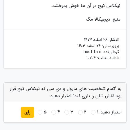
نیکلاس کیج در آن ها خوش بدرخشد.
منبع: دیجیکالا مگ
انتشار:
26 اسفند 1403
بروزرسانی:
26 اسفند 1403
گردآورنده:
host-fa.ir
شناسه مطلب: 10704
به "تمام شخصیت های مارول و دی سی که نیکلاس کیج قرار
بود نقش شان را بازی کند" امتیاز دهید
امتیاز دهید:
1
2
3
4
5
رای