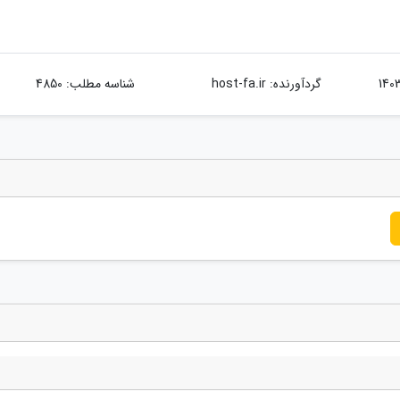
گردآورنده:
host-fa.ir
شناسه مطلب: 4850