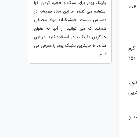
بکینگ پودر برای سبک و حجیم کردن آنها
لظت
استفاده می کنند؛ اما این ماده همیشه در
دسترس نیست. خوشبختانه مواد مختلفی
هستند که می توانید از آنها به عنوان
جایگزین بکینگ پودر استفاده کنید. در این
مقاله، 10 جایگزین بکینگ پودر را معرفی می
د پروتئین، 4/8 درصد کربوهیدرات، 103 میلی گرم
کنیم.
کلسیم و 50 میلی گرم سدیم در 100 میلی لیتر و همچنین ویتامین های B و C است؛ بنابراین با نوشیدن یک لیوان (معادل 250
روز، 8- 5 گرم گلوکز، 8- 5 گرم فروکتوز،
هترین
د و