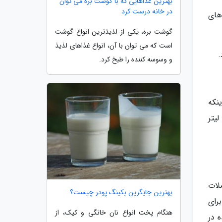
بهترین غذاهایی که با گوشت بره می توان
در خانه درست کرد
های
گوشت بره، یکی از لذیذترین انواع گوشت
است که می توان با آن، انواع غذاهای لذیذ
.
و وسوسه کننده را طبخ کرد.
ن اینکه
تر شیر، حاوی 133 میلی گرم سدیم و 431 میلی لیتر
لات
بهترین جایگزین بکینگ پودر چیست؟
رای
هنگام پخت انواع نان خانگی و کیک، از
 در