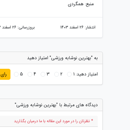
منبع: همگردی
انتشار:
26 اسفند 1403
بروزرسانی:
26 اسفند 1403
به "بهترین نوشابه ورزشی" امتیاز دهید
امتیاز دهید:
1
2
3
4
5
رای
دیدگاه های مرتبط با "بهترین نوشابه ورزشی"
* نظرتان را در مورد این مقاله با ما درمیان بگذارید