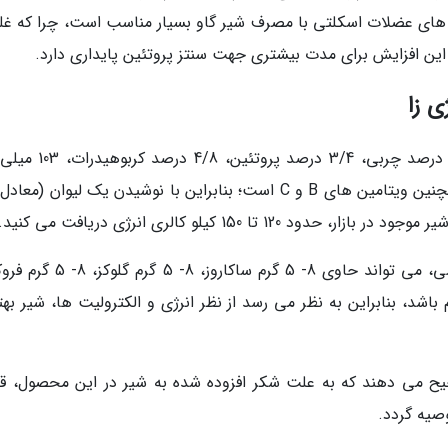
 های عضلات اسکلتی با مصرف شیر گاو بسیار مناسب است، چرا که غ
این افزایش برای مدت بیشتری جهت سنتز پروتئین پایداری دارد.
ی زا
شیر پاستوریزه معمولی به طور متوسط حاوی 2/5 درصد چربی، 3/4 درص
طبق استاندارد ملی، هر 100 میلی لیتر نوشابه ورزشی، می تواند حاوی 8- 5 گرم ساکا
 100- 20 میلی گرم پتاسیم باشد، بنابراین به نظر می رسد از نظر انرژی و الکترولیت ها، شیر ب
رجیح می دهند که به علت شکر افزوده شده به شیر در این محصول، قن
صیه گردد.