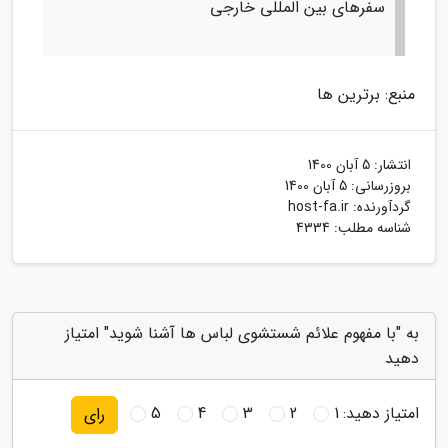
سفرهای بین المللی خارجی
منبع: برترین ها
انتشار:
5 آبان 1400
بروزرسانی:
5 آبان 1400
گردآورنده:
host-fa.ir
شناسه مطلب: 4334
به "با مفهوم علائم شستشوی لباس ها آشنا شوید" امتیاز
دهید
امتیاز دهید:
1
2
3
4
5
رای