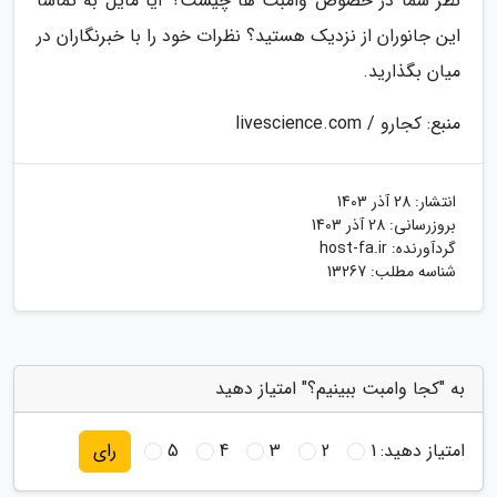
نظر شما در خصوص وامبت ها چیست؟ آیا مایل به تماشا
این جانوران از نزدیک هستید؟ نظرات خود را با خبرنگاران در
میان بگذارید.
منبع: کجارو / livescience.com
انتشار:
28 آذر 1403
بروزرسانی:
28 آذر 1403
گردآورنده:
host-fa.ir
شناسه مطلب: 13267
به "کجا وامبت ببینیم؟" امتیاز دهید
امتیاز دهید:
1
2
3
4
5
رای