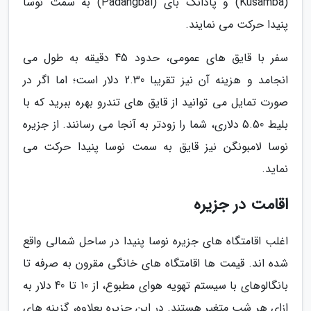
(Kusamba) و پادانگ بای (Padangbai) به سمت نوسا
پنیدا حرکت می نمایند.
سفر با قایق های عمومی، حدود 45 دقیقه به طول می
انجامد و هزینه آن نیز تقریبا 2.30 دلار است؛ اما اگر در
صورت تمایل می توانید از قایق های تندرو بهره ببرید که با
بلیط 5.50 دلاری، شما را زودتر به آنجا می رسانند. از جزیره
نوسا لامبونگن نیز قایق به سمت نوسا پنیدا حرکت می
نماید.
اقامت در جزیره
اغلب اقامتگاه های جزیره نوسا پنیدا در ساحل شمالی واقع
شده اند. قیمت ها اقامتگاه های خانگی مقرون به صرفه تا
بانگالوهای با سیستم تهویه هوای مطبوع، از 10 تا 40 دلار به
ازای هر شب متغیر هستند. در این جزیره بعلاوه، گزینه های