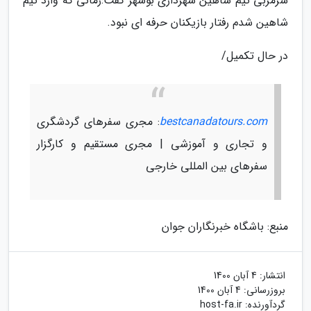
سرمربی تیم شاهین شهرداری بوشهر گفت:زمانی که وارد تیم
شاهین شدم رفتار بازیکنان حرفه ای نبود.
در حال تکمیل/
bestcanadatours.com
: مجری سفرهای گردشگری
و تجاری و آموزشی | مجری مستقیم و کارگزار
سفرهای بین المللی خارجی
منبع: باشگاه خبرنگاران جوان
انتشار:
4 آبان 1400
بروزرسانی:
4 آبان 1400
گردآورنده:
host-fa.ir