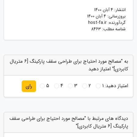
انتشار:
4 آبان 1400
بروزرسانی:
4 آبان 1400
گردآورنده:
host-fa.ir
شناسه مطلب: 8463
به "مصالح مورد احتیاج برای طراحی سقف پارکینگ [6 متریال
کابردی]" امتیاز دهید
امتیاز دهید:
1
2
3
4
5
رای
دیدگاه های مرتبط با "مصالح مورد احتیاج برای طراحی سقف
پارکینگ [6 متریال کابردی]"