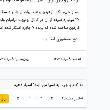
برند تام و جری برای تکمیل این مجموعه تا اواخر
کارتون ساخته شده که برنده 7 جایزه اسکار شده است.
منبع: همشهری آنلاین
انتشار:
9 مرداد 1402
بروزرسانی:
9 مرداد 1402
به "تام و جری به آسیا می آیند" امتیاز دهید
امتیاز دهید:
1
2
3
4
5
رای