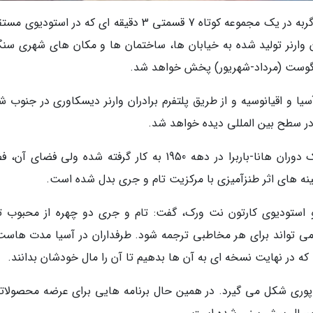
به گزارش خبرنگاران به نقل از ورایتی، این موش و گربه در یک مجموعه کوتاه 7 قسمتی 3 دقیقه ای که در استو
ن وارنر تولید شده به خیابان ها، ساختمان ها و مکان های شهری سنگا
 آگوست (مرداد-شهریور) پخش خواهد شد.
یا و اقیانوسیه و از طریق پلتفرم برادران وارنر دیسکاوری در جنوب ش
 سطح بین المللی دیده خواهد شد.
در این مجموعه موسیقی و سبک انیمیشن کلاسیک دوران هانا-باربرا در دهه 1950 به کار گرفته شده ولی فض
نه های اثر طنزآمیزی با مرکزیت تام و جری بدل شده است.
ر و استودیوی کارتون نت ورک، گفت: تام و جری دو چهره از محبوب ت
 تواند برای هر مخاطبی ترجمه شود. طرفداران در آسیا مدت هاست
 در نهایت نسخه ای به آن ها بدهیم تا آن را مال خودشان بدانند.
اپوری شکل می گیرد. در همین حال برنامه هایی برای عرضه محصولاتی