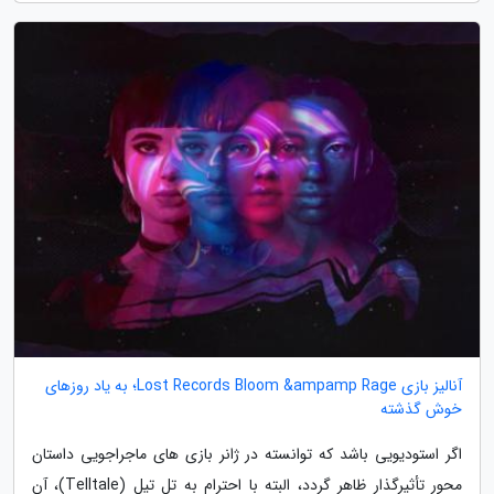
آنالیز بازی Lost Records Bloom &ampamp Rage؛ به یاد روزهای
خوش گذشته
اگر استودیویی باشد که توانسته در ژانر بازی های ماجراجویی داستان
محور تأثیرگذار ظاهر گردد، البته با احترام به تل تیل (Telltale)، آن