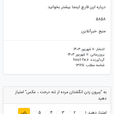
درباره این قارچ اینجا بیشتر بخوانید.
5858
منبع: خبرآنلاین
انتشار:
11 شهریور 1403
بروزرسانی:
11 شهریور 1403
گردآورنده:
host-fa.ir
شناسه مطلب: 13165
به "بیرون زدن انگشتان مرده از تنه درخت ، عکس" امتیاز
دهید
امتیاز دهید:
1
2
3
4
5
رای