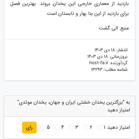
بازدید از معماری خارجی این یخدان بروند. بهترین فصل
برای بازدید از این بنا بهار و تابستان است.
منبع: الی گشت
انتشار:
18 دی 1403
بروزرسانی:
18 دی 1403
گردآورنده:
host-fa.ir
شناسه مطلب: 13293
به "بزرگترین یخدان خشتی ایران و جهان، یخدان موئدی"
امتیاز دهید
امتیاز دهید:
1
2
3
4
5
رای