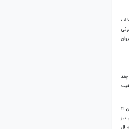
تخاب
وثی
وان
 چند
افت کیفیت
عملکرد دوربین دوگانه با سنسور های 12 مگاپیکسلی عریض و 13 مگاپیکسلی فوق عریض نیز قابل تحسین است، دوربین 12
ی دهد. دوربین 13 مگاپیکسلی نیز
 ال