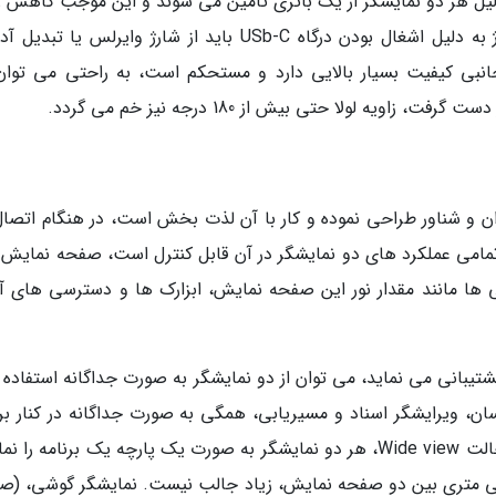
ل هر دو نمایشگر از یک باتری تامین می شوند و این موجب کاهش ز
عمر باتری خواهد شد. در حالت اتصال، برای شارژ به دلیل اشغال بودن درگاه USb-C باید از شارژ وایرلس یا ت
جانبی کیفیت بسیار بالایی دارد و مستحکم است، به راحتی می توان
یه لولا حتی بیش از 180 درجه نیز خم می گردد.
وان و شناور طراحی نموده و کار با آن لذت بخش است، در هنگام اتصال
مامی عملکرد های دو نمایشگر در آن قابل کنترل است، صفحه نمایش 
ها مانند مقدار نور این صفحه نمایش، ابزارک ها و دسترسی های آن
بانی می نماید، می توان از دو نمایشگر به صورت جداگانه استفاده ک
سان، ویرایشگر اسناد و مسیریابی، همگی به صورت جداگانه در کنار برن
های صفحه اصلی قابل اجرا هستند. همچنین در حالت Wide view، هر دو نمایشگر به صورت یک پارچه یک برنامه 
د، البته این وضعیت به دلیل فاصله 15 میلی متری بین دو صفحه نمایش، زیاد جالب نیست. نمایشگر گوشی، 