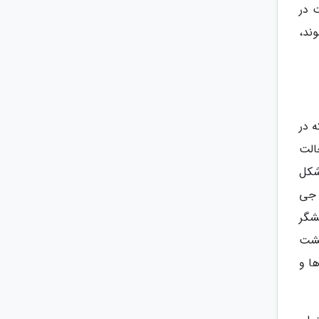
 در
 گلس 6 محافظت می شوند،
ود که در
و در این حالت
شکل
 جی
یشگر
ست. در پشت
لان ها و