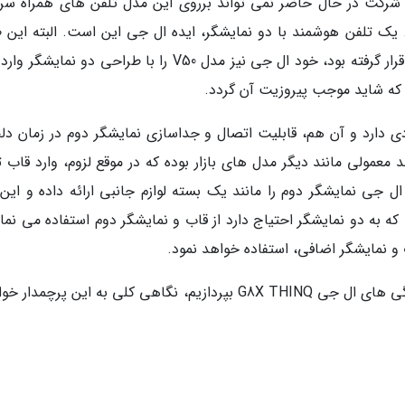
ن شرکت در حال حاضر نمی تواند برروی این مدل تلفن های همراه سرم
د. یک تلفن هوشمند با دو نمایشگر، ایده ال جی این است. البته این 
خیلی جدید نیست و از چند سال پیش مورد آنالیز قرار گرفته بود، خود ال جی نیز مدل V50 را با طراحی دو نمای
 دارد و آن هم، قابلیت اتصال و جداسازی نمایشگر دوم در زمان دلخ
G8X T یک تلفن هوشمند معمولی مانند دیگر مدل های بازار بوده که در موقع لزوم، وارد قاب
 جی نمایشگر دوم را مانند یک بسته لوازم جانبی ارائه داده و این
ه به دو نمایشگر احتیاج دارد از قاب و نمایشگر دوم استفاده می نمای
و نمایشگر اضافی، استفاده خواهد نمود.
اما قبل از آن که بخواهیم به دیگر مشخصات و ویژگی های ال جی G8X THINQ بپردازیم، نگاهی کلی به این پرچم