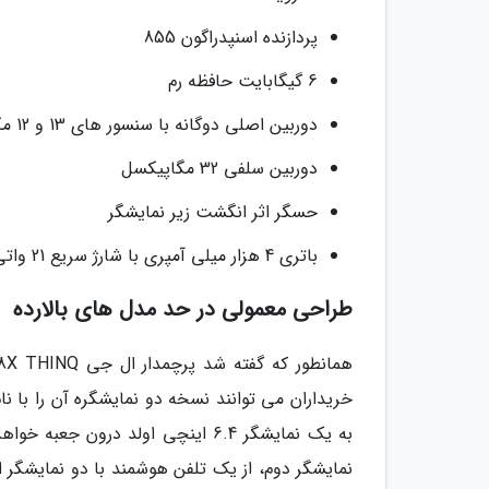
پردازنده اسنپدراگون 855
6 گیگابایت حافظه رم
دوربین اصلی دوگانه با سنسور های 13 و 12 مگاپیکسل
دوربین سلفی 32 مگاپیکسل
حسگر اثر انگشت زیر نمایشگر
باتری 4 هزار میلی آمپری با شارژ سریع 21 واتی
طراحی معمولی در حد مدل های بالارده
به یک نمایشگر 6.4 اینچی اولد درو