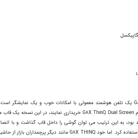
همانطور که گفته شد پرچمدار ال جی G8X THINQ یک تلفن هوشمند معمولی با امکانات خوب و یک نمایشگر اس
خریداران می توانند نسخه دو نمایشگره آن را با نام G8X ThinQ Dual Screen خریداری نمایند، در این نسخه ی
ن جعبه خواهد بود، به این ترتیب می توان گوشی را داخل قاب گذاشت و با اتصا
نمایشگر دوم، از یک تلفن هوشمند با دو نمایشگر استفاده کرد. اما خود G8X THINQ مانند دیگر پرچمداران بازار