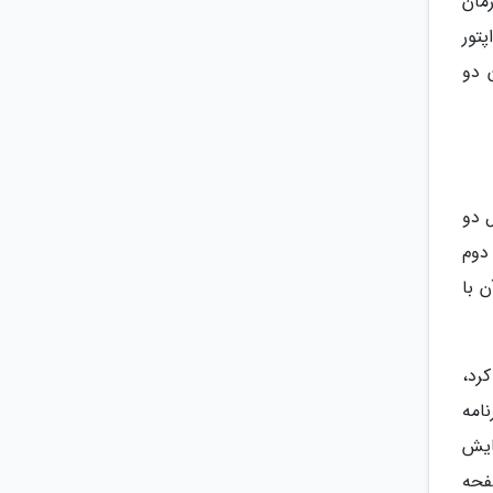
مان
بدیل آداپتور
 دو
 دو
دوم
 با
رد،
امه
را نمایش
(صفحه