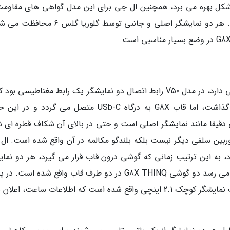
 شکل بهره می برد، همچنین ال جی برای این مدل گواهی های مقاومت
برابر شوک، دما، رطوبت و گرد و غبار را گرفته است. هر دو نمایشگر اصلی و جانبی توسط گلوریا
نمایشگر جانبی G8X با مدل V50 یک تفاوت اساسی دارد، در مدل V50 رابط اتصال دو نمایشگر یک رابط مغناطیسی ب
هنگام ارتباط، اتصال به درگاه USb-C را آزاد می گذاشت، اما قاب G8X به درگاه USb-C متصل می گردد 
ی دقیقا مانند نمایشگر اصلی است و حتی در بالای آن شکاف قطره ای 
بین سلفی دیگر نیست بلکه بلندگو مکالمه در آن واقع شده است. ال
گردد، به این ترتیب زمانی که گوشی درون قاب قرار می گیرد، هر دو نما
اصلی و جانبی دقیقا به یک شکل هستند و به نظر می رسد دو گوشی G8X THINQ در دو طرف قاب واقع شده ا
نمایشگر قاب یک صفحه شفاف آینه ای شکل با یک نمایشگر کوچک 2.1 اینچی واقع شده است که اطلاعات ساعت، اع